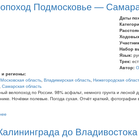
опоход Подмосковье — Самара
Даты по
Категор
Расстоя
Ходовых
Участни
Набор в
Язык:
ру
Трек:
ест
Автор:
О
 и регионы:
,
Московская область
,
Владимирская область
,
Нижегородская облас
,
Самарская область
ый велопоход по России. 98% асфальт, немного грунта и лесной 
нике. Ночёвки полевые. Погода сухая. Отчёт краткий, фотографии 
нее
о Велопоход Подмосковье — Самара по шоссе
Калининграда до Владивостока