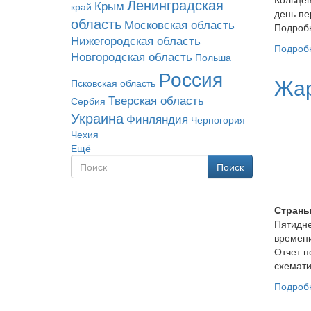
Ленинградская
Крым
край
день пе
область
Московская область
Подробн
Нижегородская область
Подроб
Новгородская область
Польша
Россия
Жар
Псковская область
Тверская область
Сербия
Украина
Финляндия
Черногория
Чехия
Ещё
Поиск
Форма поиска
Поиск
Страны
Пятидне
времени
Отчет п
схемати
Подроб