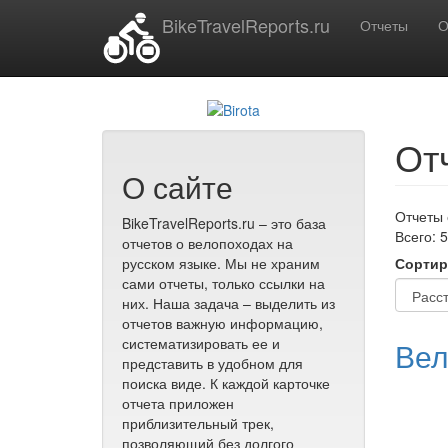
Перейти к основному содержанию
BikeTravelReports.ru
Отчеты
О
От
О сайте
Отчеты 
BikeTravelReports.ru – это база
Всего: 5
отчетов о велопоходах на
русском языке. Мы не храним
Сортир
сами отчеты, только ссылки на
них. Наша задача – выделить из
отчетов важную информацию,
систематизировать ее и
Вел
представить в удобном для
поиска виде. К каждой карточке
отчета приложен
приблизительный трек,
позволяющий без долгого