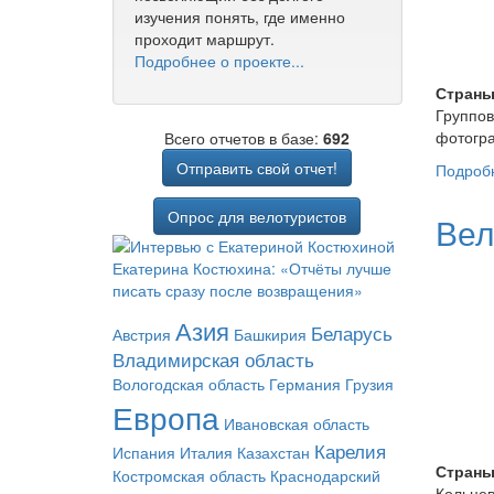
изучения понять, где именно
проходит маршрут.
Подробнее о проекте...
Страны
Группов
фотогра
Всего отчетов в базе:
692
Отправить свой отчет!
Подроб
Опрос для велотуристов
Вел
Екатерина Костюхина: «Отчёты лучше
писать сразу после возвращения»
Азия
Беларусь
Австрия
Башкирия
Владимирская область
Вологодская область
Германия
Грузия
Европа
Ивановская область
Карелия
Испания
Италия
Казахстан
Страны
Костромская область
Краснодарский
Кольцев