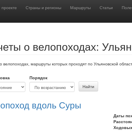
 проекте
Страны и регионы
Маршруты
Статьи
Поле
четы о велопоходах: Ульян
о велопоходах, маршруты которых проходят по Ульяновской област
овка
Порядок
Найти
опоход вдоль Суры
Даты по
Расстоя
Ходовых