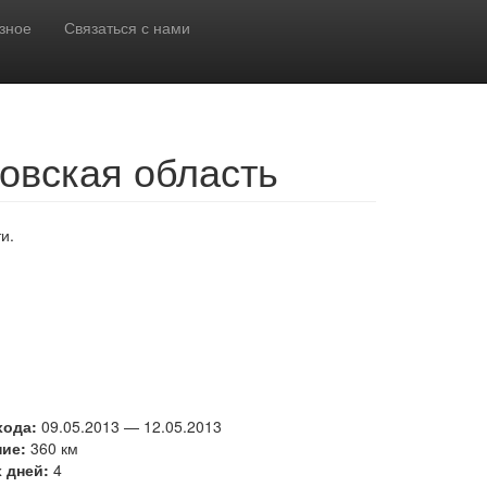
зное
Связаться с нами
овская область
и.
хода:
09.05.2013
—
12.05.2013
ние:
360 км
 дней:
4