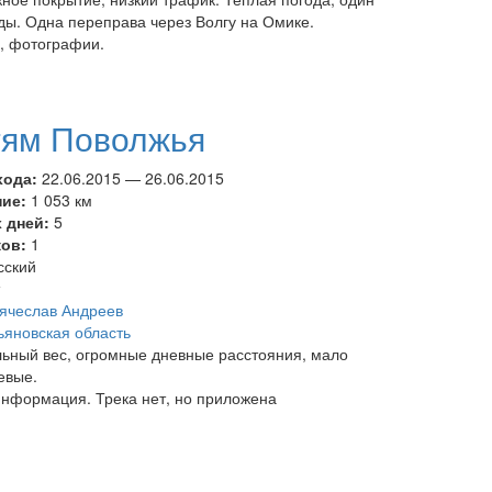
ды. Одна переправа через Волгу на Омике.
м, фотографии.
тям Поволжья
хода:
22.06.2015
—
26.06.2015
ние:
1 053 км
 дней:
5
ков:
1
сский
т
ячеслав Андреев
ьяновская область
ьный вес, огромные дневные расстояния, мало
евые.
информация. Трека нет, но приложена