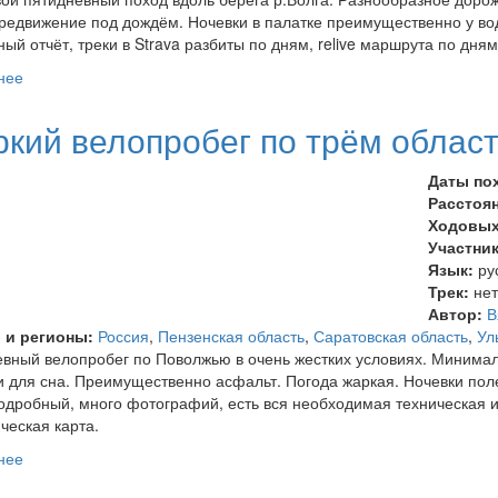
редвижение под дождём. Ночевки в палатке преимущественно у во
ый отчёт, треки в Strava разбиты по дням, relive маршрута по дня
нее
о Велопоход по Ульяновской и Самарской областям
кий велопробег по трём облас
Даты по
Расстоя
Ходовых
Участни
Язык:
ру
Трек:
не
Автор:
В
 и регионы:
Россия
,
Пензенская область
,
Саратовская область
,
Ул
вный велопробег по Поволжью в очень жестких условиях. Минимал
 для сна. Преимущественно асфальт. Погода жаркая. Ночевки пол
одробный, много фотографий, есть вся необходимая техническая 
ческая карта.
нее
о Жаркий велопробег по трём областям Поволжья