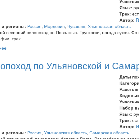
Участни
Язык:
ру
Трек:
ест
Автор:
R
 и регионы:
Россия
,
Мордовия
,
Чувашия
,
Ульяновская область
ой весенний велопоход по Поволжью. Грунтовки, погода сухая. Фот
фии, трек.
нее
о Велопоход вдоль Суры
опоход по Ульяновской и Сама
Даты по
Категор
Расстоя
Ходовых
Участни
Набор в
Язык:
ру
Трек:
ест
Автор:
И
 и регионы:
Россия
,
Ульяновская область
,
Самарская область
ой пятидневный поход вдоль берега р.Волга. Разнообразное дорож