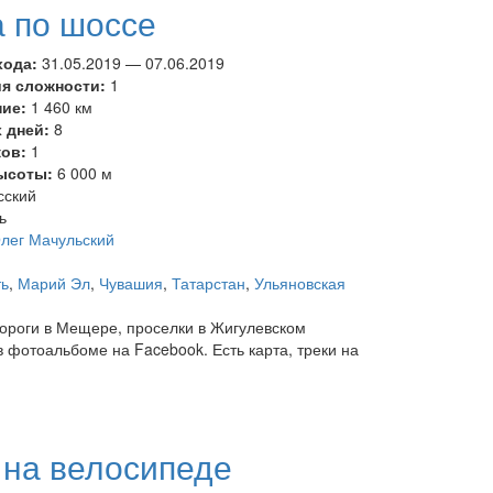
 по шоссе
хода:
31.05.2019
—
07.06.2019
ия сложности:
1
ние:
1 460 км
 дней:
8
ков:
1
ысоты:
6 000 м
сский
ь
лег Мачульский
ть
,
Марий Эл
,
Чувашия
,
Татарстан
,
Ульяновская
дороги в Мещере, проселки в Жигулевском
в фотоальбоме на Facebook. Есть карта, треки на
 на велосипеде