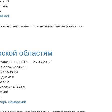
ков:
8
сский
ь
aFaeL
оотчет, текста нет. Есть техническая информация,
рской областям
хода:
22.06.2017
—
26.06.2017
ия сложности:
1
ние:
508 км
 дней:
5
ков:
2
ысоты:
4 360 м
сский
ь
горь Самарский
ное покрытие, низкий трафик. Теплая погода, один