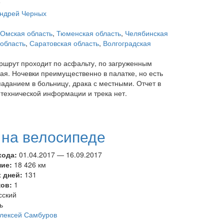
т
ндрей Черных
Омская область
,
Тюменская область
,
Челябинская
область
,
Саратовская область
,
Волгоградская
ршрут проходит по асфальту, по загруженным
ая. Ночевки преимущественно в палатке, но есть
паданием в больницу, драка с местными. Отчет в
 технической информации и трека нет.
 на велосипеде
хода:
01.04.2017
—
16.09.2017
ние:
18 426 км
 дней:
131
ков:
1
сский
ь
лексей Самбуров