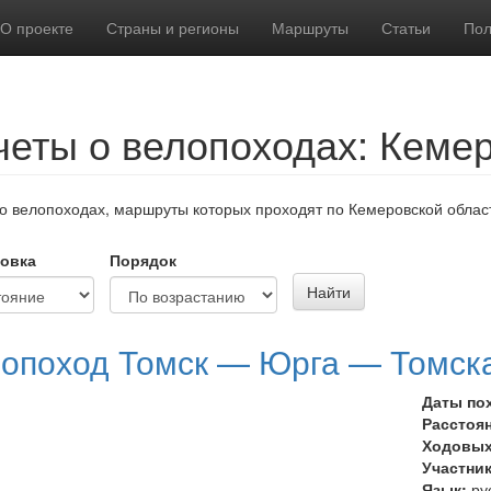
О проекте
Страны и регионы
Маршруты
Статьи
Пол
четы о велопоходах: Кеме
о велопоходах, маршруты которых проходят по Кемеровской облас
овка
Порядок
Найти
опоход Томск — Юрга — Томска
Даты по
Расстоя
Ходовых
Участни
Язык:
ру