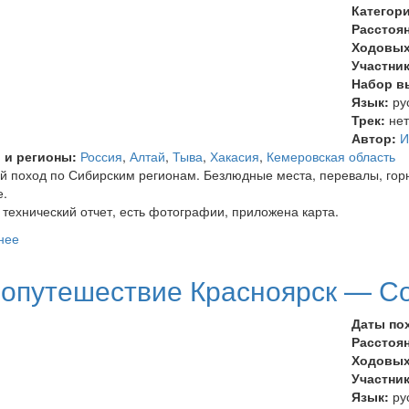
Категор
Расстоя
Ходовых
Участни
Набор в
Язык:
ру
Трек:
не
Автор:
И
 и регионы:
Россия
,
Алтай
,
Тыва
,
Хакасия
,
Кемеровская область
 поход по Сибирским регионам. Безлюдные места, перевалы, горн
.
технический отчет, есть фотографии, приложена карта.
нее
о Велопоход «Тыва-Хакасия — 2007»
опутешествие Красноярск — С
Даты по
Расстоя
Ходовых
Участни
Язык:
ру