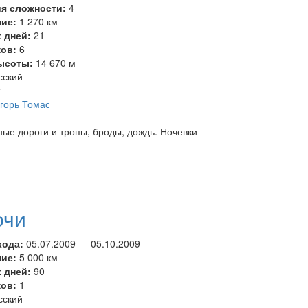
ия сложности:
4
ние:
1 270 км
 дней:
21
ков:
6
ысоты:
14 670 м
сский
т
горь Томас
ые дороги и тропы, броды, дождь. Ночевки
очи
хода:
05.07.2009
—
05.10.2009
ние:
5 000 км
 дней:
90
ков:
1
сский