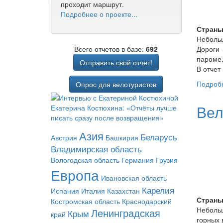
проходит маршрут.
Подробнее о проекте...
Страны
Небольш
Дороги 
Всего отчетов в базе:
692
пароме
Отправить свой отчет!
В отчет
Подроб
Опрос для велотуристов
Вел
Екатерина Костюхина: «Отчёты лучше
писать сразу после возвращения»
Азия
Беларусь
Австрия
Башкирия
Владимирская область
Вологодская область
Германия
Грузия
Европа
Ивановская область
Карелия
Испания
Италия
Казахстан
Страны
Костромская область
Краснодарский
Небольш
Ленинградская
Крым
край
горных 