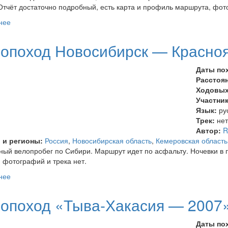
Отчёт достаточно подробный, есть карта и профиль маршрута, фот
нее
о Велопоход к Телецкому озеру, Республика Алтай
опоход Новосибирск — Красно
Даты по
Расстоя
Ходовых
Участни
Язык:
ру
Трек:
не
Автор:
R
 и регионы:
Россия
,
Новосибирская область
,
Кемеровская область
ый велопробег по Сибири. Маршрут идет по асфальту. Ночевки в 
, фотографий и трека нет.
нее
о Велопоход Новосибирск — Красноярск
опоход «Тыва-Хакасия — 2007
Даты по