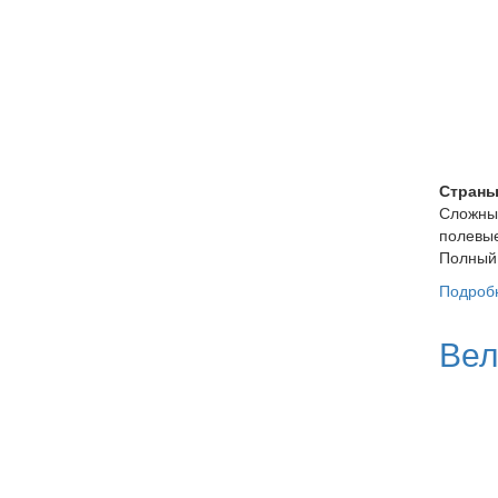
Страны
Сложный
полевые
Полный 
Подроб
Вел