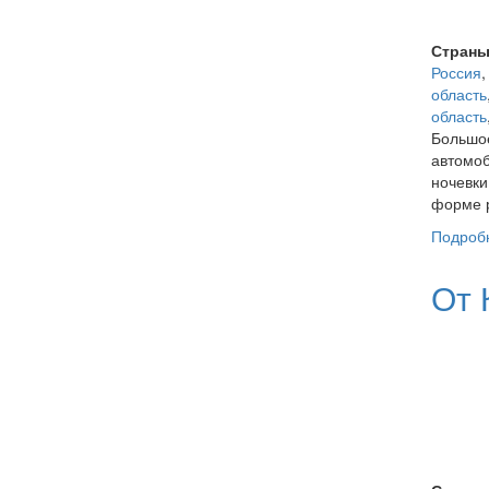
Страны
Россия
область
область
Большое
автомоб
ночевки
форме р
Подроб
От 