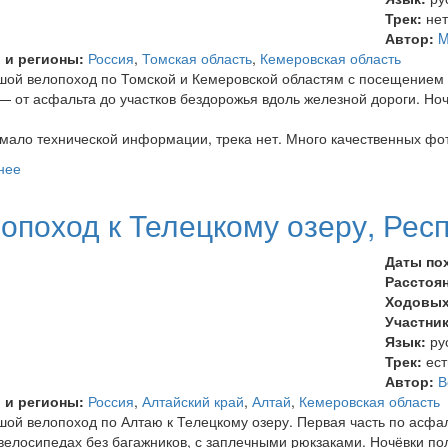
Трек:
не
Автор:
M
 и регионы:
Россия
,
Томская область
,
Кемеровская область
ой велопоход по Томской и Кемеровской областям с посещением 
— от асфальта до участков бездорожья вдоль железной дороги. Но
.
 мало технической информации, трека нет. Много качественных фо
нее
о Велопоход Томск — Юрга — Томская писаница — Тайга
опоход к Телецкому озеру, Рес
Даты по
Расстоя
Ходовых
Участни
Язык:
ру
Трек:
ест
Автор:
В
 и регионы:
Россия
,
Алтайский край
,
Алтай
,
Кемеровская область
ой велопоход по Алтаю к Телецкому озеру. Первая часть по асфаль
велосипедах без багажников, с заплечными рюкзаками. Ночёвки по