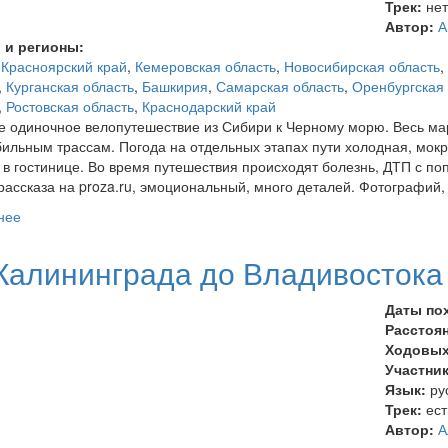
Трек:
не
Автор:
А
 и регионы:
,
Красноярский край
,
Кемеровская область
,
Новосибирская область
,
,
Курганская область
,
Башкирия
,
Самарская область
,
Оренбургская 
,
Ростовская область
,
Краснодарский край
 одиночное велопутешествие из Сибири к Черному морю. Весь ма
ильным трассам. Погода на отдельных этапах пути холодная, мокр
 в гостинице. Во время путешествия происходят болезнь, ДТП с по
ассказа на proza.ru, эмоциональный, много деталей. Фотографий,
нее
о Велопутешествие Красноярск — Сочи
Калининграда до Владивостока
Даты по
Расстоя
Ходовых
Участни
Язык:
ру
Трек:
ест
Автор:
А