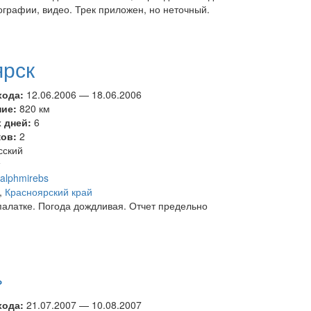
ографии, видео. Трек приложен, но неточный.
ярск
хода:
12.06.2006
—
18.06.2006
ние:
820 км
 дней:
6
ков:
2
сский
т
alphmirebs
,
Красноярский край
палатке. Погода дождливая. Отчет предельно
»
хода:
21.07.2007
—
10.08.2007