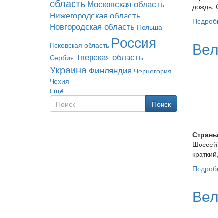
область
Московская область
дождь. 
Нижегородская область
Подроб
Новгородская область
Польша
Россия
Вел
Псковская область
Тверская область
Сербия
Украина
Финляндия
Черногория
Чехия
Ещё
Поиск
Форма поиска
Поиск
Страны
Шоссейн
краткий
Подроб
Вел