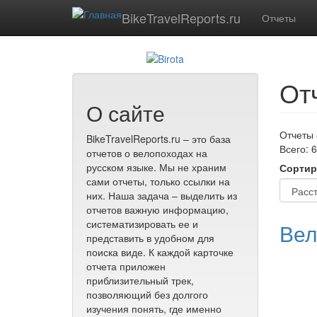
Перейти к основному содержанию
BikeTravelReports.ru
Отчеты
От
О сайте
Отчеты 
BikeTravelReports.ru – это база
Всего: 6
отчетов о велопоходах на
русском языке. Мы не храним
Сортир
сами отчеты, только ссылки на
них. Наша задача – выделить из
отчетов важную информацию,
систематизировать ее и
Вел
представить в удобном для
поиска виде. К каждой карточке
отчета приложен
приблизительный трек,
позволяющий без долгого
изучения понять, где именно