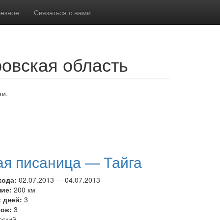
езное
Связаться с нами
ровская область
ти.
я писаница — Тайга
хода:
02.07.2013
—
04.07.2013
ние:
200 км
 дней:
3
ков:
3
сский