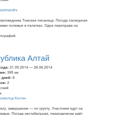
т
aximandrv
заповедника Томская писаница. Погода пасмурная.
чевки полевые в палатках. Одна переправа на
тографий.
публика Алтай
хода:
21.05.2014
—
26.06.2014
ние:
395 км
 дней:
6
ков:
2
сский
ь
севолод Костин
ту, завершение — по грунту. Участники едут на
левые. Погода нестабильная, периодически идёт