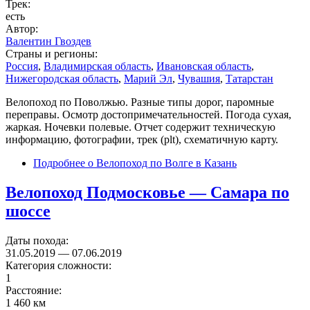
Трек:
есть
Автор:
Валентин Гвоздев
Страны и регионы:
Россия
,
Владимирская область
,
Ивановская область
,
Нижегородская область
,
Марий Эл
,
Чувашия
,
Татарстан
Велопоход по Поволжью. Разные типы дорог, паромные
переправы. Осмотр достопримечательностей. Погода сухая,
жаркая. Ночевки полевые. Отчет содержит техническую
информацию, фотографии, трек (plt), схематичную карту.
Подробнее
о Велопоход по Волге в Казань
Велопоход Подмосковье — Самара по
шоссе
Даты похода:
31.05.2019
—
07.06.2019
Категория сложности:
1
Расстояние:
1 460 км