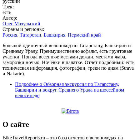
русский
Трек:
есть
Автор:
Олег Мачульский
Страны и регионы:
Россия
,
Татарстан
,
Башкирия
,
Пермский край
Большой одиночный велопоход по Татарстану, Башкирии и
Среднему Уралу. Преимущественно асфальт, есть грунтовые
участки. Погода весенняя: местами дожди, местами жара,
заморозки ночью. Ночёвки в палатке. Отчёт подробный: есть
техническая информация, фотографии, треки по дням (Strava
и Nakarte).
Подробнее
о Обзорная экскурсия по Татарстану,
Башкирии и вокруг Среднего Урала на шоссейном
велосипеде
О сайте
BikeTravelReports.ru – это база отчетов о велопоходах на