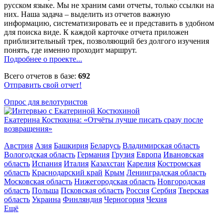
русском языке. Мы не храним сами отчеты, только ссылки на
них. Наша задача – выделить из отчетов важную
информацию, систематизировать ее и представить в удобном
для поиска виде. К каждой карточке отчета приложен
приблизительный трек, позволяющий без долгого изучения
понять, где именно проходит маршрут.
Подробнее о проекте...
Всего отчетов в базе:
692
Отправить свой отчет!
Опрос для велотуристов
Екатерина Костюхина: «Отчёты лучше писать сразу после
возвращения»
Австрия
Азия
Башкирия
Беларусь
Владимирская область
Вологодская область
Германия
Грузия
Европа
Ивановская
область
Испания
Италия
Казахстан
Карелия
Костромская
область
Краснодарский край
Крым
Ленинградская область
Московская область
Нижегородская область
Новгородская
область
Польша
Псковская область
Россия
Сербия
Тверская
область
Украина
Финляндия
Черногория
Чехия
Ещё