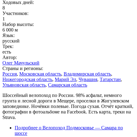
Ходовых дней:
8
Участников:
1
Набор высоты:
6 000 м
Язык:
русский
Трек:
есть
Автор:
Олег Мачульский
Страны и регионы:
Россия
,
Московская область
,
Владимирская область
,
Нижегородская область
,
Марий Эл
,
Чувашия
,
Татарстан
,
Ульяновская область
,
Самарская область
Шоссейный велопоход по России. 98% асфальт, немного
грунта и лесной дороги в Мещере, проселки в Жигулевском
заповеднике. Ночёвки полевые. Погода сухая. Отчёт краткий,
фотографии в фотоальбоме на Facebook. Есть карта, треки на
Strava.
Подробнее
о Велопоход Подмосковье — Самара по
шоссе