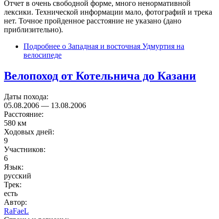
Отчет в очень свободной форме, много ненормативной
лексики. Технической информации мало, фотографий и трека
нет. Точное пройденное расстояние не указано (дано
приблизительно).
Подробнее
о Западная и восточная Удмуртия на
велосипеде
Велопоход от Котельнича до Казани
Даты похода:
05.08.2006
—
13.08.2006
Расстояние:
580 км
Ходовых дней:
9
Участников:
6
Язык:
русский
Трек:
есть
Автор:
RaFaeL