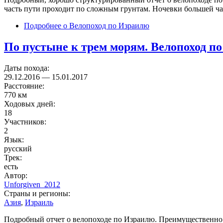
часть пути проходит по сложным грунтам. Ночевки большей час
Подробнее
о Велопоход по Израилю
По пустыне к трем морям. Велопоход п
Даты похода:
29.12.2016
—
15.01.2017
Расстояние:
770 км
Ходовых дней:
18
Участников:
2
Язык:
русский
Трек:
есть
Автор:
Unforgiven_2012
Страны и регионы:
Азия
,
Израиль
Подробный отчет о велопоходе по Израилю. Преимущественно а