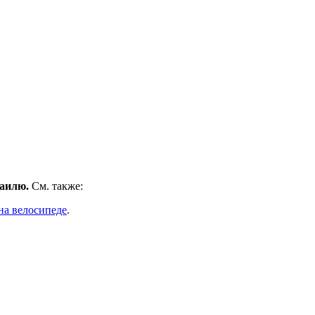
раилю.
См. также:
на велосипеде
.