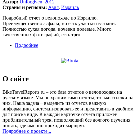
Автор:
Unforgiven_2012
Страны и регионы:
Азия
,
Израиль
Подробный отчет о велопоходе по Израилю.
Преимущественно асфальт, но есть участки пустыни.
Полностью сухая погода, ночевки полевые. Много
качественных фотографий, есть трек.
Подробнее
о По пустыне к трем морям. Велопоход по
Израилю 2017
О сайте
BikeTravelReports.ru – это база отчетов о велопоходах на
русском языке. Мы не храним сами отчеты, только ссылки на
них. Наша задача – выделить из отчетов важную
информацию, систематизировать ее и представить в удобном
для поиска виде. К каждой карточке отчета приложен
приблизительный трек, позволяющий без долгого изучения
понять, где именно проходит маршрут.
Подробнее о проекте...