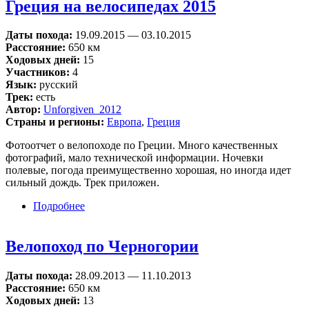
Греция на велосипедах 2015
Даты похода:
19.09.2015
—
03.10.2015
Расстояние:
650 км
Ходовых дней:
15
Участников:
4
Язык:
русский
Трек:
есть
Автор:
Unforgiven_2012
Страны и регионы:
Европа
,
Греция
Фотоотчет о велопоходе по Греции. Много качественных
фотографий, мало технической информации. Ночевки
полевые, погода преимущественно хорошая, но иногда идет
сильный дождь. Трек приложен.
Подробнее
о Греция на велосипедах 2015
Велопоход по Черногории
Даты похода:
28.09.2013
—
11.10.2013
Расстояние:
650 км
Ходовых дней:
13