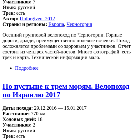
Участников:
7
Язык:
русский
Трек:
есть
Автор:
Unforgiven_2012
Страны и регионы:
Европа
,
Черногория
Осенний групповой велопоход по Черногории. Горные
дороги, дожди, преимущественно полевые ночевки. Поход
осложняется проблемами со здоровьем у участников. Отчет
состоит из четырех частей-постов. Много фотографий, есть
трек и карта. Технической информации мало.
Подробнее
о Велопоход по Черногории
По пустыне к трем морям. Велопоход
по Израилю 2017
Даты похода:
29.12.2016
—
15.01.2017
Расстояние:
770 км
Ходовых дней:
18
Участников:
2
Язык:
русский
Трек:
есть