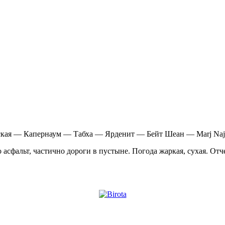
кая — Капернаум — Табха — Ярденит — Бейт Шеан — Marj Na
асфальт, частично дороги в пустыне. Погода жаркая, сухая. От