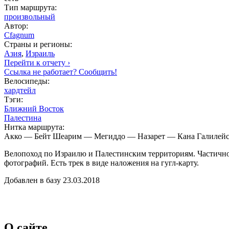
Тип маршрута:
произвольный
Автор:
Cfagnum
Страны и регионы:
Азия
,
Израиль
Перейти к отчету ›
Ссылка не работает? Сообщить!
Велосипеды:
хардтейл
Тэги:
Ближний Восток
Палестина
Нитка маршрута:
Акко — Бейт Шеарим — Мегиддо — Назарет — Кана Галилейс
Велопоход по Израилю и Палестинским территориям. Частично 
фотографий. Есть трек в виде наложения на гугл-карту.
Добавлен в базу 23.03.2018
О сайте