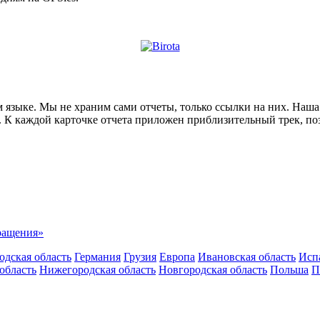
ском языке. Мы не храним сами отчеты, только ссылки на них. На
е. К каждой карточке отчета приложен приблизительный трек, п
вращения»
одская область
Германия
Грузия
Европа
Ивановская область
Исп
область
Нижегородская область
Новгородская область
Польша
П