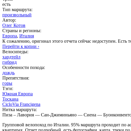
есть
Тип маршрута:
произвольный
Автор:
Олег Котов
Страны и регионы:
Европа
,
Италия
К сожалению, оригинал этого отчета сейчас недоступен. Есть т
Перейти к копии ›
Велосипеды:
хардтейл
гибрид
Особенности похода:
дождь
Препятствия:
горы
Тэги:
Южная Европа
Тоскана
CicloVia Francigena
Нитка маршрута:
Пиза – Лавория — Сан-Джиминьяно — Сиена — Буонконвенто
Групповой велопоход по Италии. 95% маршрута проходит по асф
квартирах. Отчет подробный, есть фотографии, карта, треки по