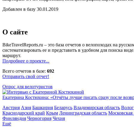
Добавлен в базу 30.01.2019
О сайте
BikeTravelReports.ru – это база отчетов о велопоходах на рус
систематизировать ее и представить в удобном для поиска вид
маршрут.
Подробнее о проекте...
Всего отчетов в базе:
692
Отправить свой отчет!
Опрос для велотуристов
Екатерина Костюхина: «Отчёты лучше писать сразу после воз
Австрия
Азия
Башкирия
Беларусь
Владимирская область
Волог
Краснодарский край
Крым
Ленинградская область
Московская 
Финляндия
Черногория
Чехия
Ещё