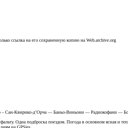
олько ссылка на его сохраненную копию на Web.archive.org
 – Сан-Квирико-д’Орча — Баньо-Виньони — Радиокофани — Б
альту. Одна подброска поездом. Погода в основном ясная и теп
 дням на GPSies.