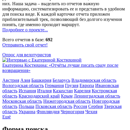
них. Наша задача – выделить из отчетов важную
информацию, систематизировать ее и представить в удобном
для поиска виде. К каждой карточке отчета приложен
приблизительный трек, позволяющий без долгого изучения
понять, где именно проходит маршрут.
Подробнее о проекте...
Всего отчетов в базе:
692
Отправить свой отчет!
Опрос для велотуристов
Екатерина Костюхина: «Отчёты лучше писать сразу после
возвращения»
Австрия
Азия
Башкирия
Беларусь
Владимирская область
Вологодская область
Германия
Грузия
Европа
Ивановская
область
Испания
Италия
Казахстан
Карелия
Костромская
область
Краснодарский край
Крым
Ленинградская область
Московская область
Нижегородская область
Новгородская
область
Польша
Псковская область
Россия
Сербия
Тверская
область
Украина
Финляндия
Черногория
Чехия
Ещё
Форма поиска