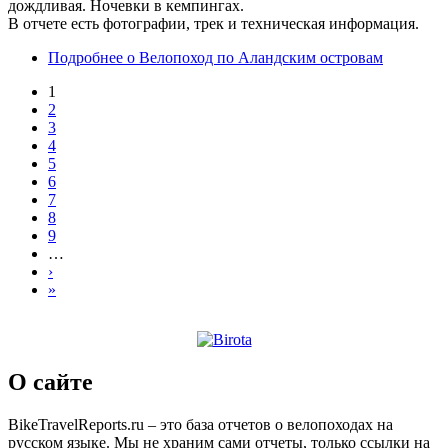
дождливая. Ночевки в кемпингах.
В отчете есть фотографии, трек и техническая информация.
Подробнее
о Велопоход по Аландским островам
1
2
3
4
5
6
7
8
9
…
›
»
О сайте
BikeTravelReports.ru – это база отчетов о велопоходах на
русском языке. Мы не храним сами отчеты, только ссылки на