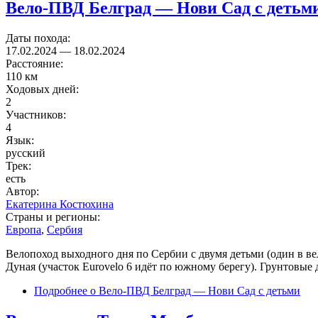
Вело-ПВД Белград — Нови Сад с детьм
Даты похода:
17.02.2024
—
18.02.2024
Расстояние:
110 км
Ходовых дней:
2
Участников:
4
Язык:
русский
Трек:
есть
Автор:
Екатерина Костюхина
Страны и регионы:
Европа
,
Сербия
Велопоход выходного дня по Сербии с двумя детьми (один в ве
Дуная (участок Eurovelo 6 идёт по южному берегу). Грунтовые 
Подробнее
о Вело-ПВД Белград — Нови Сад с детьми