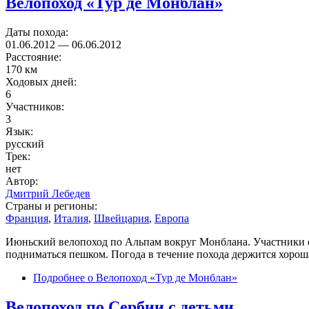
Велопоход «Тур де Монблан»
Даты похода:
01.06.2012
—
06.06.2012
Расстояние:
170 км
Ходовых дней:
6
Участников:
3
Язык:
русский
Трек:
нет
Автор:
Дмитрий Лебедев
Страны и регионы:
Франция
,
Италия
,
Швейцария
,
Европа
Июньский велопоход по Альпам вокруг Монблана. Участники ед
подниматься пешком. Погода в течение похода держится хорош
Подробнее
о Велопоход «Тур де Монблан»
Велопоход по Сербии с детьми