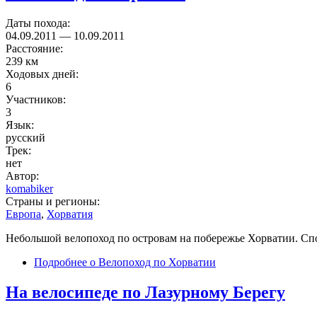
Даты похода:
04.09.2011
—
10.09.2011
Расстояние:
239 км
Ходовых дней:
6
Участников:
3
Язык:
русский
Трек:
нет
Автор:
komabiker
Страны и регионы:
Европа
,
Хорватия
Небольшой велопоход по островам на побережье Хорватии. Спо
Подробнее
о Велопоход по Хорватии
На велосипеде по Лазурному Берегу