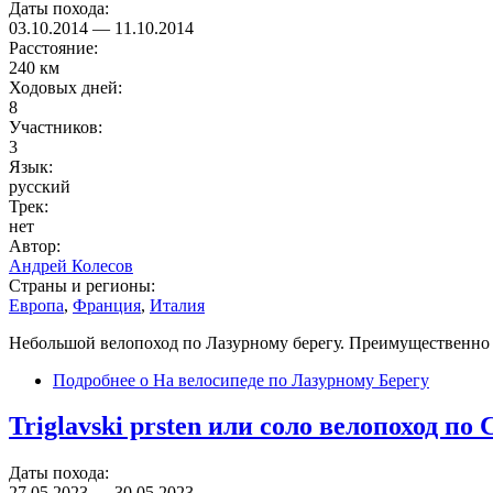
Даты похода:
03.10.2014
—
11.10.2014
Расстояние:
240 км
Ходовых дней:
8
Участников:
3
Язык:
русский
Трек:
нет
Автор:
Андрей Колесов
Страны и регионы:
Европа
,
Франция
,
Италия
Небольшой велопоход по Лазурному берегу. Преимущественно ас
Подробнее
о На велосипеде по Лазурному Берегу
Triglavski prsten или соло велопоход по
Даты похода:
27.05.2023
—
30.05.2023