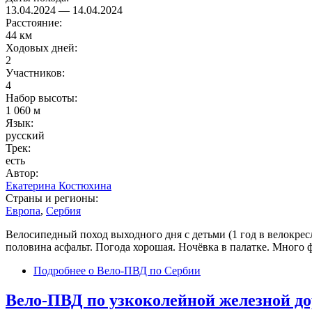
13.04.2024
—
14.04.2024
Расстояние:
44 км
Ходовых дней:
2
Участников:
4
Набор высоты:
1 060 м
Язык:
русский
Трек:
есть
Автор:
Екатерина Костюхина
Страны и регионы:
Европа
,
Сербия
Велосипедный поход выходного дня с детьми (1 год в велокресл
половина асфальт. Погода хорошая. Ночёвка в палатке. Много ф
Подробнее
о Вело-ПВД по Сербии
Вело-ПВД по узкоколейной железной до