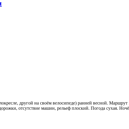
и
локресле, другой на своём велосипеде) ранней весной. Маршрут 
дорожки, отсутствие машин, рельеф плоский. Погода сухая. Ночё