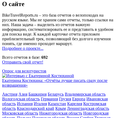
О сайте
BikeTravelReports.ru – это база отчетов о велопоходах на
русском языке. Мы не храним сами отчеты, только ссылки на
них. Наша задача – выделить из отчетов важную
информацию, систематизировать ее и представить в удобном
для поиска виде. К каждой карточке отчета приложен
приблизительный трек, позволяющий без долгого изучения
понять, где именно проходит маршрут.
Подробнее о проекте...
Всего отчетов в базе:
692
Отправить свой отчет!
Опрос для велотуристов
Екатерина Костюхина: «Отчёты лучше писать сразу после
возвращения»
Австрия
Азия
Башкирия
Беларусь
Владимирская область
Вологодская область
Германия
Грузия
Европа
Ивановская
область
Испания
Италия
Казахстан
Карелия
Костромская
область
Краснодарский край
Крым
Ленинградская область
Московская область
Нижегородская область
Новгородская
область
Польша
Псковская область
Россия
Сербия
Тверская