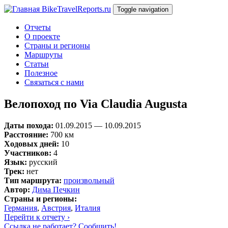
Перейти к основному содержанию
BikeTravelReports.ru
Toggle navigation
Отчеты
О проекте
Страны и регионы
Маршруты
Статьи
Полезное
Связаться с нами
Велопоход по Via Claudia Augusta
Даты похода:
01.09.2015
—
10.09.2015
Расстояние:
700 км
Ходовых дней:
10
Участников:
4
Язык:
русский
Трек:
нет
Тип маршрута:
произвольный
Автор:
Дима Печкин
Страны и регионы:
Германия
,
Австрия
,
Италия
Перейти к отчету ›
Ссылка не работает? Сообщить!