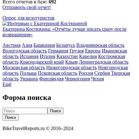
Всего отчетов в базе:
692
Отправить свой отчет!
Опрос для велотуристов
Екатерина Костюхина: «Отчёты лучше писать сразу после
возвращения»
Австрия
Азия
Башкирия
Беларусь
Владимирская область
Вологодская область
Германия
Грузия
Европа
Ивановская
область
Испания
Италия
Казахстан
Карелия
Костромская
область
Краснодарский край
Крым
Ленинградская область
Московская область
Нижегородская область
Новгородская
область
Польша
Псковская область
Россия
Сербия
Тверская
область
Украина
Финляндия
Черногория
Чехия
Ещё
Форма поиска
Поиск
Поиск
BikeTravelReports.ru © 2016–2024