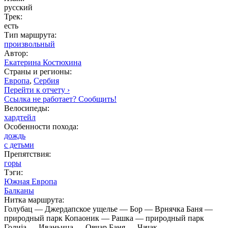
русский
Трек:
есть
Тип маршрута:
произвольный
Автор:
Екатерина Костюхина
Страны и регионы:
Европа
,
Сербия
Перейти к отчету ›
Ссылка не работает? Сообщить!
Велосипеды:
хардтейл
Особенности похода:
дождь
с детьми
Препятствия:
горы
Тэги:
Южная Европа
Балканы
Нитка маршрута:
Голубац — Джердапское ущелье — Бор — Врнячка Баня —
природный парк Копаоник — Рашка — природный парк
Голиjа — Иваньица — Овчар Баня — Чачак