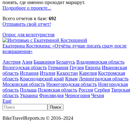
понять, где именно проходит маршрут.
Подробнее о проекте...
Всего отчетов в базе:
692
Отправить свой отчет!
Опрос для велотуристов
Екатерина Костюхина: «Отчёты лучше писать сразу после
возвращения»
Австрия
Азия
Башкирия
Беларусь
Владимирская область
Вологодская область
Германия
Грузия
Европа
Ивановская
область
Испания
Италия
Казахстан
Карелия
Костромская
область
Краснодарский край
Крым
Ленинградская область
Московская область
Нижегородская область
Новгородская
область
Польша
Псковская область
Россия
Сербия
Тверская
область
Украина
Финляндия
Черногория
Чехия
Ещё
Поиск
Форма поиска
Поиск
BikeTravelReports.ru © 2016–2024