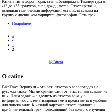
Разные типы дорог, горы, степи, бездорожье. Температура от
-12 до +55 градусов, снег, дождь, ветер. Отчет краткий,
основная техническая информация есть. Есть ссылка на
группу с дневником маршрута, фотографии. Есть трек.
Подробнее
о От Калининграда до Владивостока на
велосипеде
«
‹
1
2
О сайте
BikeTravelReports.ru – это база отчетов о велопоходах на
русском языке. Мы не храним сами отчеты, только ссылки на
них. Наша задача – выделить из отчетов важную
информацию, систематизировать ее и представить в удобном
для поиска виде. К каждой карточке отчета приложен
приблизительный трек, позволяющий без долгого изучения