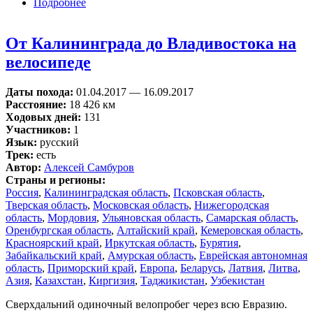
Подробнее
о Велопутешествие по Европе
От Калининграда до Владивостока на
велосипеде
Даты похода:
01.04.2017
—
16.09.2017
Расстояние:
18 426 км
Ходовых дней:
131
Участников:
1
Язык:
русский
Трек:
есть
Автор:
Алексей Самбуров
Страны и регионы:
Россия
,
Калининградская область
,
Псковская область
,
Тверская область
,
Московская область
,
Нижегородская
область
,
Мордовия
,
Ульяновская область
,
Самарская область
,
Оренбургская область
,
Алтайский край
,
Кемеровская область
,
Красноярский край
,
Иркутская область
,
Бурятия
,
Забайкальский край
,
Амурская область
,
Еврейская автономная
область
,
Приморский край
,
Европа
,
Беларусь
,
Латвия
,
Литва
,
Азия
,
Казахстан
,
Киргизия
,
Таджикистан
,
Узбекистан
Сверхдальний одиночный велопробег через всю Евразию.