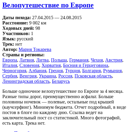
Велопутешествие по Европе
Даты похода:
27.04.2015
—
24.08.2015
Расстояние:
9 002 км
Ходовых дней:
98
Участников:
1
Язык:
русский
Трек:
нет
Автор:
Мария Токарева
Страны и регионы:
Европа
,
Латвия
,
Литва
,
Польша
,
Германия
,
Чехия
,
Австрия
,
Италия
,
Словения
,
Хорватия
,
Босния и Герцеговина
,
Черногория
,
Албания
,
Греция
,
Турция
,
Болгария
,
Румыния
,
Сербия
,
Венгрия
,
Украина
,
Россия
,
Псковская область
,
Ленинградская область
,
Беларусь
Больше одиночное велопутешествие по Европе за 4 месяца.
Разные типы дорог, преимущественно асфальт. Больше
половины ночевок — полевые, остальные под крышей
(каучсерфинг). Минимум бюджета. Отчет подробный, в виде
постов в блоге по каждому дню. Ссылка ведет на
заключительный пост со статистикой. Много фотографий,
есть карта. Трека нет.