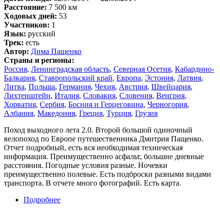
Расстояние:
7 500 км
Ходовых дней:
53
Участников:
1
Язык:
русский
Трек:
есть
Автор:
Дима Пащенко
Страны и регионы:
Россия
,
Ленинградская область
,
Северная Осетия
,
Кабардино-
Балкария
,
Ставропольский край
,
Европа
,
Эстония
,
Латвия
,
Литва
,
Польша
,
Германия
,
Чехия
,
Австрия
,
Швейцария
,
Лихтенштейн
,
Италия
,
Словакия
,
Словения
,
Венгрия
,
Хорватия
,
Сербия
,
Босния и Герцеговина
,
Черногория
,
Албания
,
Македония
,
Греция
,
Турция
,
Грузия
Поход выходного лета 2.0. Второй большой одиночный
велопоход по Европе путешественника Дмитрия Пащенко.
Отчет подробный, есть вся необходимая техническая
информация. Преимущественно асфальт, большие дневные
расстояния. Погодные условия разные. Ночевки
преимущественно полевые. Есть подброски разными видами
транспорта. В отчете много фотографий. Есть карта.
Подробнее
о Из России в Россию на велосипеде