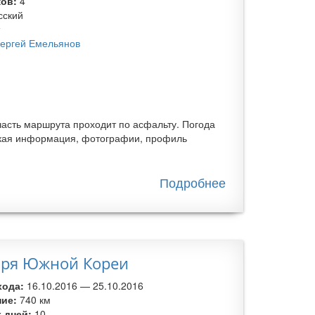
ков:
4
сский
т
ергей Емельянов
асть маршрута проходит по асфальту. Погода
еская информация, фотографии, профиль
Подробнее
о
Велопоход
по
Узбекистану
моря Южной Кореи
хода:
16.10.2016
—
25.10.2016
ние:
740 км
 дней:
10