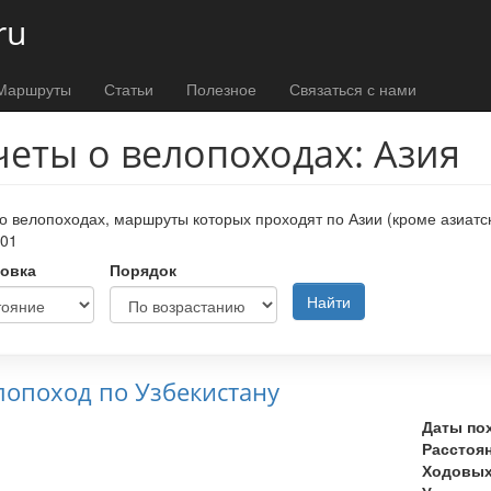
ru
Маршруты
Статьи
Полезное
Связаться с нами
четы о велопоходах: Азия
о велопоходах, маршруты которых проходят по Азии (кроме азиатск
101
овка
Порядок
Найти
лопоход по Узбекистану
Даты по
Расстоя
Ходовых