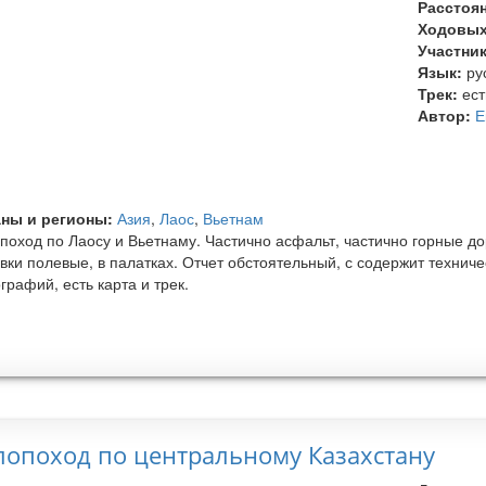
Расстоя
Ходовых
Участни
Язык:
ру
Трек:
ест
Автор:
Е
ны и регионы:
Азия
,
Лаос
,
Вьетнам
поход по Лаосу и Вьетнаму. Частично асфальт, частично горные дор
вки полевые, в палатках. Отчет обстоятельный, с содержит техни
графий, есть карта и трек.
лопоход по центральному Казахстану