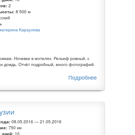
ков:
2
ысоты:
8 500 м
сский
ь
катерина Караулова
жкам. Ночевки в мотелях. Рельеф ровный, с
и дождь. Отчёт подробный, много фотографий.
Подробнее
о
Велопоход
вдоль
Восточного
(Японского)
узии
моря
хода:
08.05.2016
—
21.05.2016
Южной
ние:
750 км
Кореи
 дней:
10