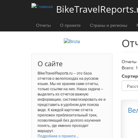
Перейти к основному содержанию
BikeTravelReports.
Отчеты
О проекте
Страны и регионы
От
Отчеты 
О сайте
Всего: 
BikeTravelReports.ru – это база
Сортир
отчетов о велопоходах на русском
языке. Мы не храним сами отчеты,
только ссылки на них. Наша задача –
выделить из отчетов важную
информацию, систематизировать ее и
представить в удобном для поиска
Ве
виде. К каждой карточке отчета
приложен приблизительный трек,
позволяющий без долгого изучения
понять, где именно проходит
маршрут.
Подробнее о проекте...