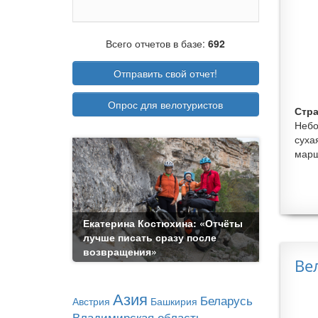
Всего отчетов в базе:
692
Отправить свой отчет!
Опрос для велотуристов
Стра
Небо
суха
марш
Екатерина Костюхина: «Отчёты
лучше писать сразу после
возвращения»
Ве
Азия
Беларусь
Австрия
Башкирия
Владимирская область