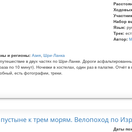
Расстоя
Ходовых
Участни
Набор в
Язык:
ру
Трек:
ест
Автор:
М
ны и регионы:
Азия
,
Шри-Ланка
путешествие в двух частях по Шри-Ланке. Дороги асфальтированные
раза по 10 минут). Ночевки в хостелах, один раз в палатке. Отчёт 
обный, есть фотографии, треки.
 пустыне к трем морям. Велопоход по Из
Даты по