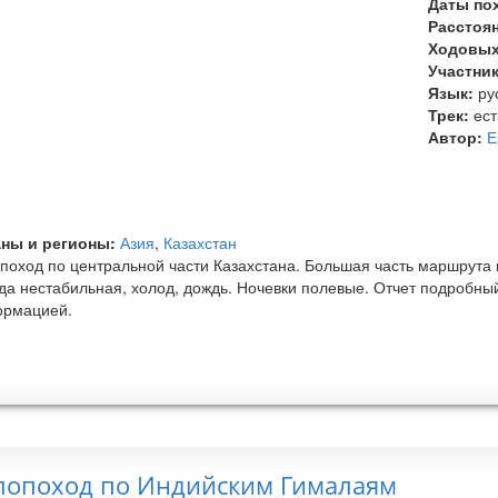
Даты по
Расстоя
Ходовых
Участни
Язык:
ру
Трек:
ест
Автор:
Е
ны и регионы:
Азия
,
Казахстан
поход по центральной части Казахстана. Большая часть маршрута и
да нестабильная, холод, дождь. Ночевки полевые. Отчет подробный
рмацией.
лопоход по Индийским Гималаям