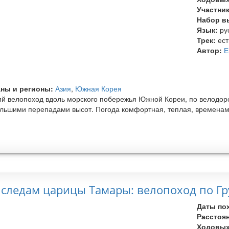
Участни
Набор в
Язык:
ру
Трек:
ест
Автор:
Е
ны и регионы:
Азия
,
Южная Корея
ий велопоход вдоль морского побережья Южной Кореи, по велодоро
льшими перепадами высот. Погода комфортная, теплая, временам
 следам царицы Тамары: велопоход по Гр
Даты по
Расстоя
Ходовых