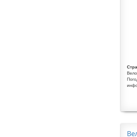
Стра
Вело
Пого
инфо
Ве