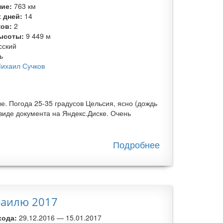
ние:
763 км
 дней:
14
ков:
2
ысоты:
9 449 м
сский
ь
ихаил Сучков
. Погода 25-35 градусов Цельсия, ясно (дождь
в виде документа на Яндекс.Диске. Очень
Подробнее
о Велопоход
«Путешествие
из зимы в
лето. Шри-
Ланка 2019»
раилю 2017
хода:
29.12.2016
—
15.01.2017