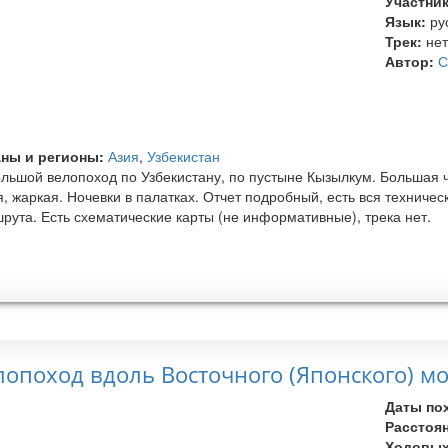
Участни
Язык:
ру
Трек:
не
Автор:
С
ны и регионы:
Азия
,
Узбекистан
льшой велопоход по Узбекистану, по пустыне Кызылкум. Большая ч
я, жаркая. Ночевки в палатках. Отчет подробный, есть вся технич
рута. Есть схематические карты (не информативные), трека нет.
лопоход вдоль Восточного (Японского) 
Даты по
Расстоя
Ходовых