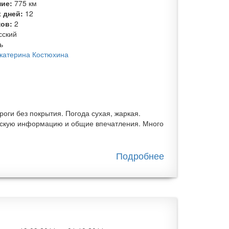
ние:
775 км
2017
 дней:
12
ков:
2
сский
ь
катерина Костюхина
оги без покрытия. Погода сухая, жаркая.
ческую информацию и общие впечатления. Много
Подробнее
о
Велопоход
по
северному
Лаосу и
Вьетнаму