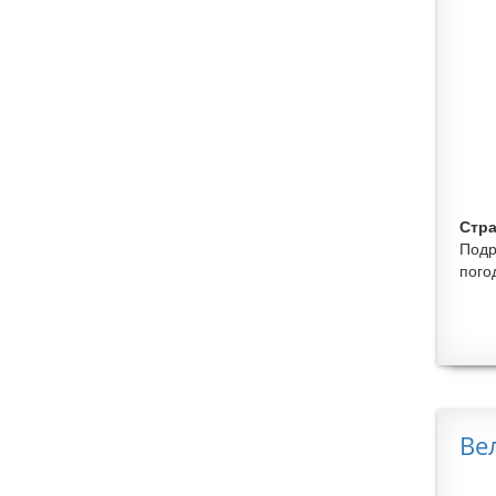
Стра
Подр
пого
Ве