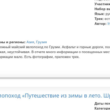
Участни
Набор в
Язык:
ру
Трек:
ест
Автор:
I
ны и регионы:
Азия
,
Грузия
ожный майский велопоход по Грузии. Асфальт и горные дороги, пол
кая, неустойчивая. В отчете много информации о посещенных мес
рмации мало. Есть фотографии, приложен трек.
лопоход «Путешествие из зимы в лето. Ш
Даты по
Категор