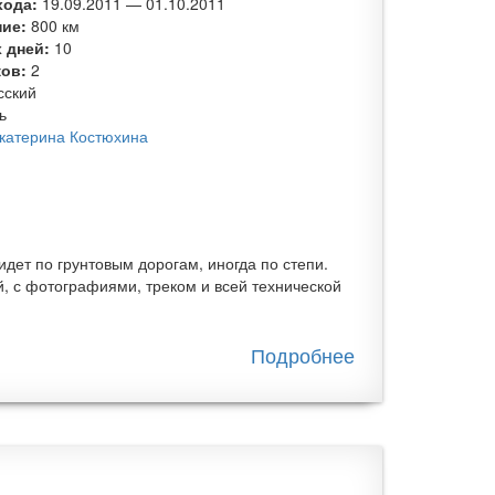
хода:
19.09.2011
—
01.10.2011
ние:
800 км
 дней:
10
ков:
2
сский
ь
катерина Костюхина
дет по грунтовым дорогам, иногда по степи.
, с фотографиями, треком и всей технической
Подробнее
о Велопоход
по
центральному
Казахстану