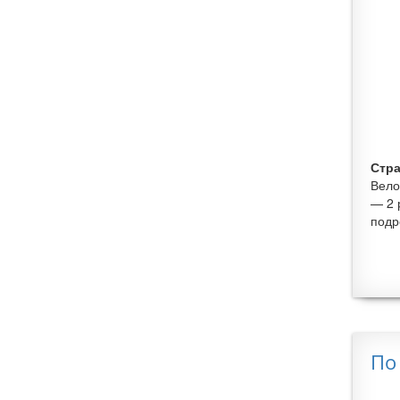
Стра
Вело
— 2 
подр
По