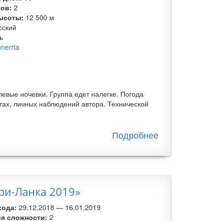
ков:
2
ысоты:
12 500 м
сский
ь
nnerria
евые ночевки. Группа едет налегке. Погода
тах, личных наблюдений автора. Технической
Подробнее
о По
следам
царицы
Тамары:
велопоход
ри-Ланка 2019»
по Грузии
хода:
29.12.2018
—
16.01.2019
ия сложности:
2