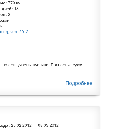
ние:
770 км
 дней:
18
ков:
2
сский
ь
nforgiven_2012
но есть участки пустыни. Полностью сухая
Подробнее
о По
пустыне к
трем
морям.
Велопоход
по
хода:
25.02.2012
—
08.03.2012
Израилю