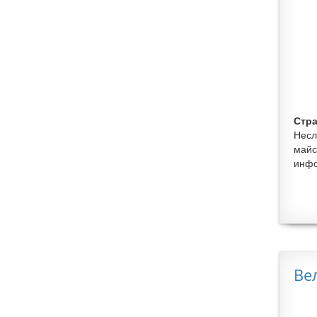
Стра
Несл
майс
инфо
Ве