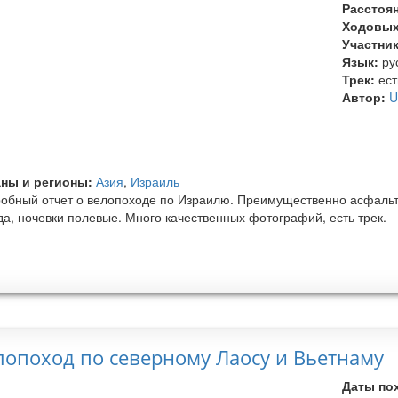
Расстоя
Ходовых
Участни
Язык:
ру
Трек:
ест
Автор:
U
ны и регионы:
Азия
,
Израиль
обный отчет о велопоходе по Израилю. Преимущественно асфальт, 
да, ночевки полевые. Много качественных фотографий, есть трек.
лопоход по северному Лаосу и Вьетнаму
Даты по