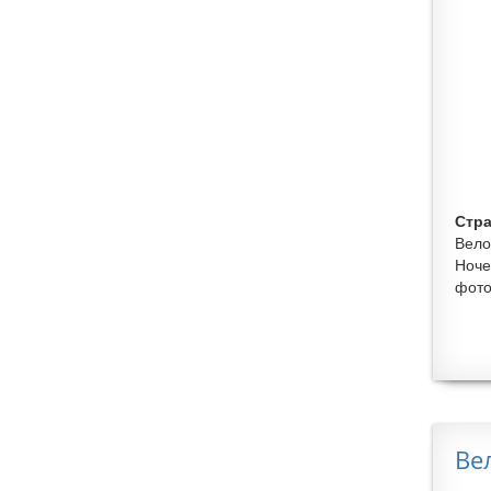
Стра
Вело
Ноче
фото
Ве