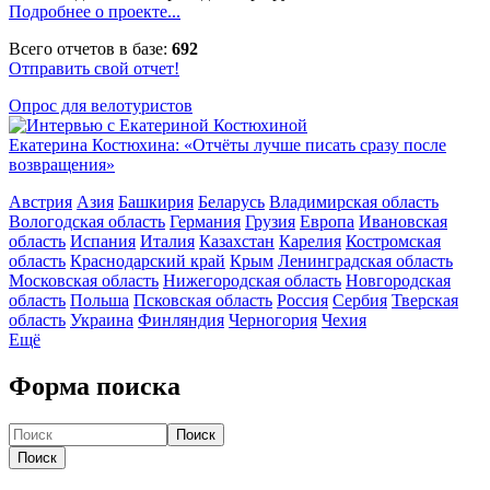
Подробнее о проекте...
Всего отчетов в базе:
692
Отправить свой отчет!
Опрос для велотуристов
Екатерина Костюхина: «Отчёты лучше писать сразу после
возвращения»
Австрия
Азия
Башкирия
Беларусь
Владимирская область
Вологодская область
Германия
Грузия
Европа
Ивановская
область
Испания
Италия
Казахстан
Карелия
Костромская
область
Краснодарский край
Крым
Ленинградская область
Московская область
Нижегородская область
Новгородская
область
Польша
Псковская область
Россия
Сербия
Тверская
область
Украина
Финляндия
Черногория
Чехия
Ещё
Форма поиска
Поиск
Поиск