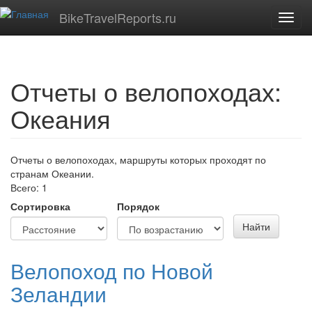
Перейти к основному содержанию
BikeTravelReports.ru
Toggl
navig
Отчеты о велопоходах:
Океания
Отчеты о велопоходах, маршруты которых проходят по
странам Океании.
Всего: 1
Сортировка
Порядок
Найти
Велопоход по Новой
Зеландии