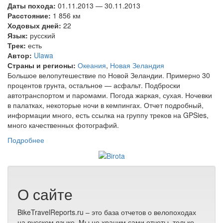
Даты похода:
01.11.2013
—
30.11.2013
Расстояние:
1 856 км
Ходовых дней:
22
Язык:
русский
Трек:
есть
Автор:
Ulawa
Страны и регионы:
Океания
,
Новая Зеландия
Большое велопутешествие по Новой Зеландии. Примерно 30
процентов грунта, остальное — асфальт. Подброски
автотранспортом и паромами. Погода жаркая, сухая. Ночевки
в палатках, некоторые ночи в кемпингах. Отчет подробный,
информации много, есть ссылка на группу треков на GPSies,
много качественных фотографий.
Подробнее
о Велопоход по Новой Зеландии
О сайте
BikeTravelReports.ru – это база отчетов о велопоходах
на русском языке. Мы не храним сами отчеты, только