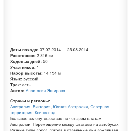
Даты похода:
07.07.2014
—
25.08.2014
Расстояние:
2 316 км
Ходовых дней:
50
Участников:
1
Набор высоты:
14 154 м
Язык:
русский
Трек:
есть
Автор:
Анастасия Янгирова
Страны и регионы:
Австралия
,
Виктория
,
Южная Австралия
,
Северная
территория
,
Квинсленд
Большое велопутешествие по четырем штатам
Австралии. Перемещение между штатами на автобусах.
Разные типы дорог, погода в отдельные дни дождливая.