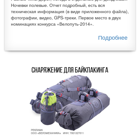
Ночевки полевые. Отчет подробный, есть вся
техническая информация (в виде приложенного файла),
фотографии, видео, GPS-треки. Первое место в двух
номинациях конкурса «Велопуть-2014».
Подробнее
о
Вел
«Мир
тор
или
Авст
от А