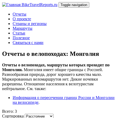
Перейти к основному содержанию
BikeTravelReports.ru
Toggle navigation
Отчеты
О проекте
Страны и регионы
Маршруты
Статьи
Полезное
Связаться с нами
Отчеты о велопоходах: Монголия
Отчеты о велопоходах, маршруты которых проходят по
Монголии.
Монголия имеет общие границы с Россией.
Разнообразная природа, дорог хорошего качества мало.
Маркированных веломаршрутов нет. Дикие ночевки
разрешены. Отношение населения к велотуристам
нейтральное. См. также:
Информация о пересечении границ России и Монголии
на велосипеде
.
Всего: 3
Сортировка