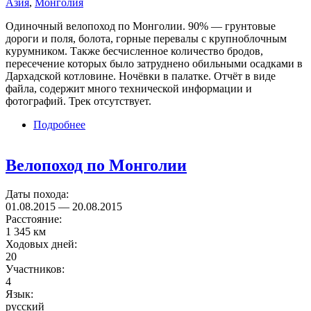
Азия
,
Монголия
Одиночный велопоход по Монголии. 90% — грунтовые
дороги и поля, болота, горные перевалы с крупноблочным
курумником. Также бесчисленное количество бродов,
пересечение которых было затруднено обильными осадками в
Дархадской котловине. Ночёвки в палатке. Отчёт в виде
файла, содержит много технической информации и
фотографий. Трек отсутствует.
Подробнее
о Одиночный велопоход вокруг озера
Хубсугул
Велопоход по Монголии
Даты похода:
01.08.2015
—
20.08.2015
Расстояние:
1 345 км
Ходовых дней:
20
Участников:
4
Язык:
русский