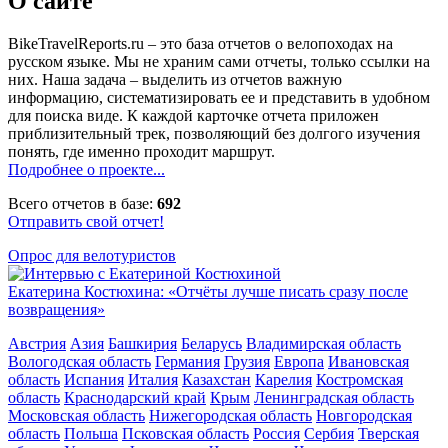
О сайте
BikeTravelReports.ru – это база отчетов о велопоходах на
русском языке. Мы не храним сами отчеты, только ссылки на
них. Наша задача – выделить из отчетов важную
информацию, систематизировать ее и представить в удобном
для поиска виде. К каждой карточке отчета приложен
приблизительный трек, позволяющий без долгого изучения
понять, где именно проходит маршрут.
Подробнее о проекте...
Всего отчетов в базе:
692
Отправить свой отчет!
Опрос для велотуристов
Екатерина Костюхина: «Отчёты лучше писать сразу после
возвращения»
Австрия
Азия
Башкирия
Беларусь
Владимирская область
Вологодская область
Германия
Грузия
Европа
Ивановская
область
Испания
Италия
Казахстан
Карелия
Костромская
область
Краснодарский край
Крым
Ленинградская область
Московская область
Нижегородская область
Новгородская
область
Польша
Псковская область
Россия
Сербия
Тверская