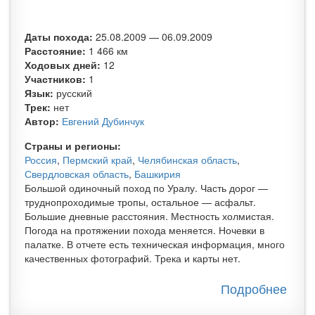
Даты похода:
25.08.2009
—
06.09.2009
Расстояние:
1 466 км
Ходовых дней:
12
Участников:
1
Язык:
русский
Трек:
нет
Автор:
Евгений Дубинчук
Страны и регионы:
Россия
,
Пермский край
,
Челябинская область
,
Свердловская область
,
Башкирия
Большой одиночный поход по Уралу. Часть дорог —
труднопроходимые тропы, остальное — асфальт.
Большие дневные расстояния. Местность холмистая.
Погода на протяжении похода меняется. Ночевки в
палатке. В отчете есть техническая информация, много
качественных фотографий. Трека и карты нет.
Подробнее
о
Оди