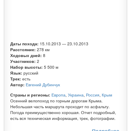
Даты похода:
15.10.2013
—
23.10.2013
Расстояние:
278 км
Ходовых дней:
8
Участников:
2
Набор высоты:
5 500 м
Язык:
русский
Трек:
есть
Автор:
Евгений Дубинчук
Страны и регионы:
Европа
,
Украина
,
Россия
,
Крым
Осенний велопоход по горным дорогам Крыма.
Небольшая часть маршрута проходит по асфальту.
Погода преимущественно хорошая. Отчет подробный,
есть вся техническая информация, трек, фотографии.
Подробнее
о Ос