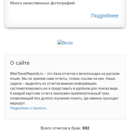
Много качественных фотографий.
Подробнее
о
Вело
по д
Амер
Ска
горы
О сайте
BikeTravelReports.ru – это база отчетов о велопоходах на русском
языке. Мы не храним сами отчеты, только ссылки на них. Наша
задача – выделить из отчетов важную информацию,
систематизировать ее и представить в удобном для поиска виде.
К каждой карточке отчета приложен приблизительный трек,
позволяющий без долгого изучения понять, где именно проходит
маршрут.
Подробнее о проекте...
Всего отчетов в базе:
692