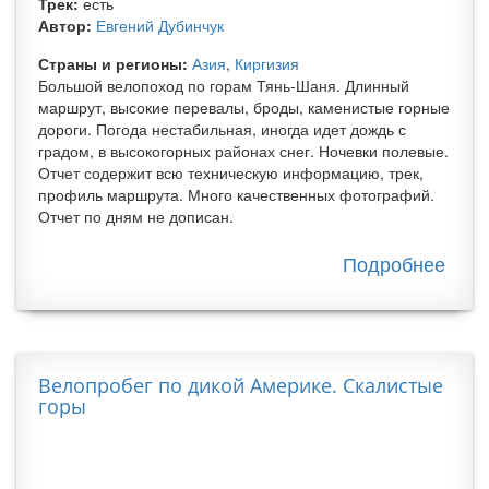
Трек:
есть
Автор:
Евгений Дубинчук
Страны и регионы:
Азия
,
Киргизия
Большой велопоход по горам Тянь-Шаня. Длинный
маршрут, высокие перевалы, броды, каменистые горные
дороги. Погода нестабильная, иногда идет дождь с
градом, в высокогорных районах снег. Ночевки полевые.
Отчет содержит всю техническую информацию, трек,
профиль маршрута. Много качественных фотографий.
Отчет по дням не дописан.
Подробнее
о Тя
Шан
сказ
Отче
вело
Велопробег по дикой Америке. Скалистые
по К
горы