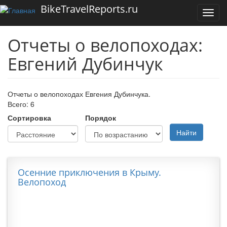
Перейти к основному содержанию
BikeTravelReports.ru
Toggl
navig
Отчеты о велопоходах:
Евгений Дубинчук
Отчеты о велопоходах Евгения Дубинчука.
Всего: 6
Сортировка
Порядок
Найти
Осенние приключения в Крыму.
Велопоход