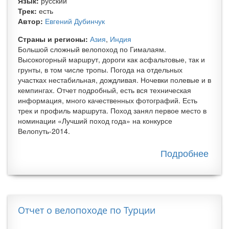
Язык:
русский
Трек:
есть
Автор:
Евгений Дубинчук
Страны и регионы:
Азия
,
Индия
Большой сложный велопоход по Гималаям.
Высокогорный маршрут, дороги как асфальтовые, так и
грунты, в том числе тропы. Погода на отдельных
участках нестабильная, дождливая. Ночевки полевые и в
кемпингах. Отчет подробный, есть вся техническая
информация, много качественных фотографий. Есть
трек и профиль маршрута. Поход занял первое место в
номинации «Лучший поход года» на конкурсе
Велопуть-2014.
Подробнее
о
Вел
по
Инд
Гим
Отчет о велопоходе по Турции