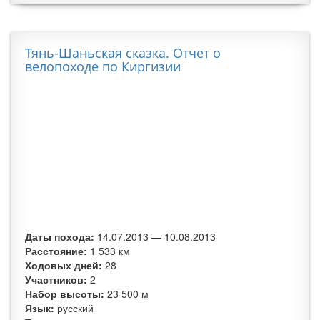
вело
по
Сре
Тянь-Шаньская сказка. Отчет о
и Ю
велопоходе по Киргизии
Урал
Даты похода:
14.07.2013
—
10.08.2013
Расстояние:
1 533 км
Ходовых дней:
28
Участников:
2
Набор высоты:
23 500 м
Язык:
русский