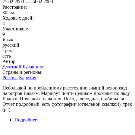
21.02.2003
—
24.02.2003
Расстояние:
80 км
Ходовых дней:
4
Участников:
9
Язык:
русский
Трек:
есть
Автор:
Дмитрий Булавинов
Страны и регионы:
Россия
,
Карелия
Небольшой по пройденному расстоянию зимний велопоход
на остров Валаам. Маршрут почти целиком проходит по льду
Ладоги. Ночевки в палатках. Погода холодная, стабильная.
Отчет подробный, есть фотографии (отдельной ссылкой), трек
(plt).
Подробнее
о Велопоход на остров Валаам по льду