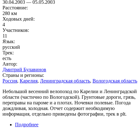
30.04.2003
—
05.05.2003
Расстояние:
280 км
Ходовых дней:
4
Участников:
11
Язык:
русский
Трек:
есть
Автор:
Дмитрий Булавинов
Страны и регионы:
Россия
,
Карелия
,
Ленинградская область
,
Вологодская область
Небольшой весенний велопоход по Карелии и Ленинградской
области (частично по Вологодской). Грунтовые дороги, грязь,
переправы на пароме и а плотах. Ночевки полевые. Погода
дождливая, холодная. Отчет содержит необходимую
информация, отдельно приведены фотографии, трек в plt.
Подробнее
о Велопоход в стиле AR по Южному
Прионежью