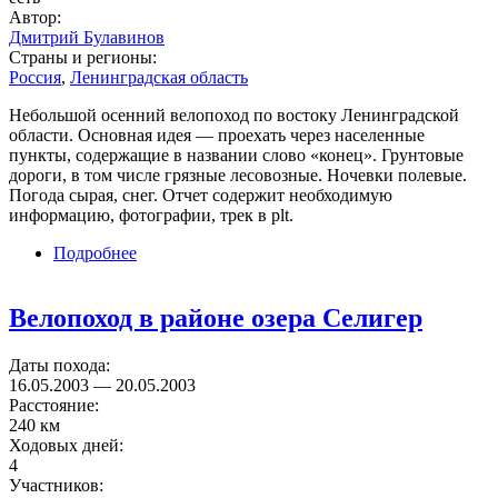
Автор:
Дмитрий Булавинов
Страны и регионы:
Россия
,
Ленинградская область
Небольшой осенний велопоход по востоку Ленинградской
области. Основная идея — проехать через населенные
пункты, содержащие в названии слово «конец». Грунтовые
дороги, в том числе грязные лесовозные. Ночевки полевые.
Погода сырая, снег. Отчет содержит необходимую
информацию, фотографии, трек в plt.
Подробнее
о Велопоход «Из конца в конец»
Велопоход в районе озера Селигер
Даты похода:
16.05.2003
—
20.05.2003
Расстояние:
240 км
Ходовых дней:
4
Участников: