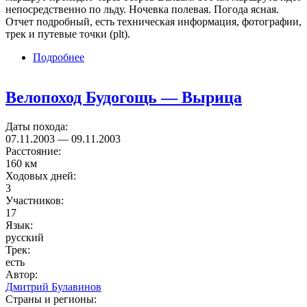
непосредственно по льду. Ночевка полевая. Погода ясная.
Отчет подробный, есть техническая информация, фотографии,
трек и путевые точки (plt).
Подробнее
о Велопоход по радиоактивным могильникам
островов северной Ладоги
Велопоход Будогощь — Вырица
Даты похода:
07.11.2003
—
09.11.2003
Расстояние:
160 км
Ходовых дней:
3
Участников:
17
Язык:
русский
Трек:
есть
Автор:
Дмитрий Булавинов
Страны и регионы: