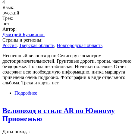
4
Язык:
русский
Трек:
нет
Автор:
Дмитрий Булавинов
Страны и регионы:
Россия
,
Тверская область
,
Новгородская область
Неспешный велопоход по Селигеру с осмотром
достопримечательностей. Грунтовые дороги, тропы, частично
бездорожье. Погода нестабильная. Ночевки полевые. Отчет
содержит всю необходимую информацию, нитка маршрута
приведена очень подробно. Фотографии в виде отдельного
альбома. Трека и карты нет.
Подробнее
о Велопоход в районе озера Селигер
Велопоход в стиле AR по Южному
Прионежью
Даты похода: