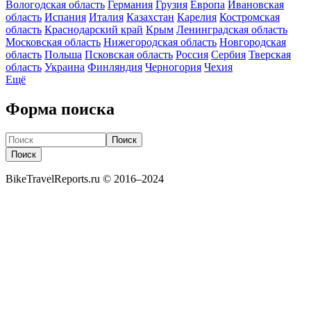
Вологодская область
Германия
Грузия
Европа
Ивановская
область
Испания
Италия
Казахстан
Карелия
Костромская
область
Краснодарский край
Крым
Ленинградская область
Московская область
Нижегородская область
Новгородская
область
Польша
Псковская область
Россия
Сербия
Тверская
область
Украина
Финляндия
Черногория
Чехия
Ещё
Форма поиска
Поиск
Поиск
BikeTravelReports.ru © 2016–2024