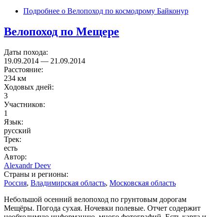
Подробнее
о Велопоход по космодрому Байконур
Велопоход по Мещере
Даты похода:
19.09.2014
—
21.09.2014
Расстояние:
234 км
Ходовых дней:
3
Участников:
1
Язык:
русский
Трек:
есть
Автор:
Alexandr Deev
Страны и регионы:
Россия
,
Владимирская область
,
Московская область
Небольшой осенний велопоход по грунтовым дорогам
Мещёры. Погода сухая. Ночевки полевые. Отчет содержит
необходимую информацию, много фотографий. Есть карта и