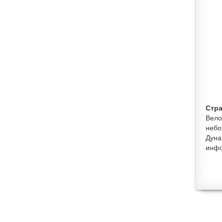
Стра
Вело
небо
Дуна
инфо