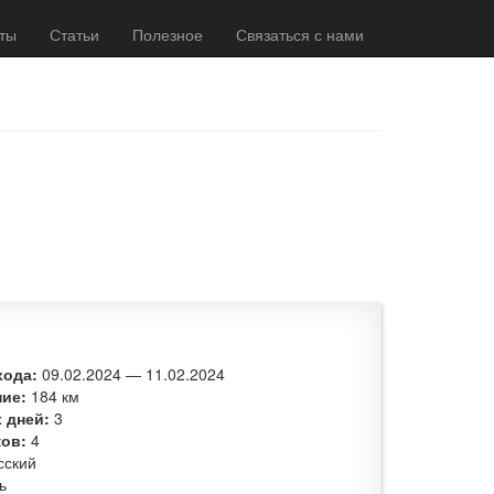
ты
Статьи
Полезное
Связаться с нами
хода:
09.02.2024
—
11.02.2024
ние:
184 км
 дней:
3
ков:
4
сский
ь