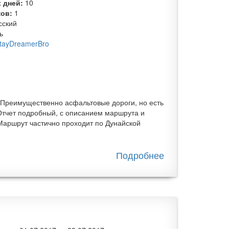
 дней:
10
ков:
1
сский
ь
tayDreamerBro
 Преимущественно асфальтовые дороги, но есть
 Отчет подробный, с описанием маршрута и
Маршрут частично проходит по Дунайской
Подробнее
о
Велотур
мечты
по
Чехии и
Австрии