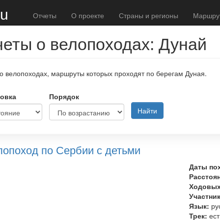
ru
Отчеты
О проекте
Страны и регионы
Маршру
еты о велопоходах: Дунай
о велопоходах, маршруты которых проходят по берегам Дуная.
овка
Порядок
Найти
лопоход по Сербии с детьми
Даты по
Расстоя
Ходовых
Участни
Язык:
ру
Трек:
ест