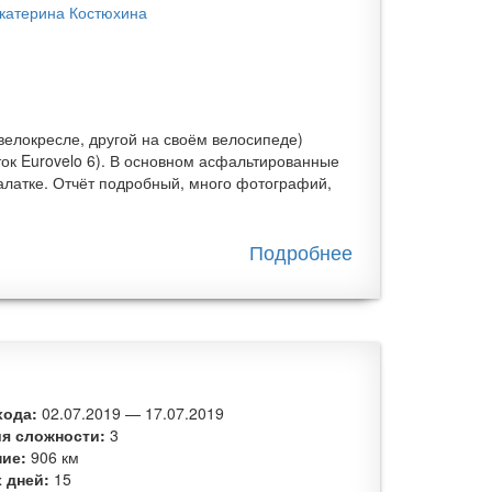
катерина Костюхина
велокресле, другой на своём велосипеде)
ок Eurovelo 6). В основном асфальтированные
палатке. Отчёт подробный, много фотографий,
Подробнее
о
Велопоход
по Сербии
с детьми
хода:
02.07.2019
—
17.07.2019
ия сложности:
3
ние:
906 км
 дней:
15