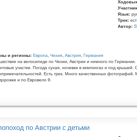
Ходовых
Участни
Язык:
ру
Трек:
ест
Автор:
S
ны и регионы:
Европа
,
Чехия
,
Австрия
,
Германия
шествие на велосипеде по Чехии, Австрии и немного по Германии.
унтовые участки. Погода сухая, ночевки в кемпингах и под крышей.
опримечательностей. Есть трек. Много качественных фотографий. 
дорожке и по Евровело 9.
лопоход по Австрии с детьми