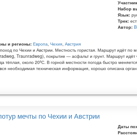
Участни
Набор в
Язык:
ру
Трек:
ест
Автор:
B
ны и регионы:
Европа
,
Чехия
,
Австрия
поход по Чехии и Австрии. Местность гористая. Маршрут идёт по
radweg, Traunradweg), покрытие — асфальт и грунт. Маршрут идёт ч
да тёплая, около 20ºС. В горной местности погода быстро меняетс
 вся необходимая техническая информация, хорошо описана органи
лотур мечты по Чехии и Австрии
Даты по
Расстоя