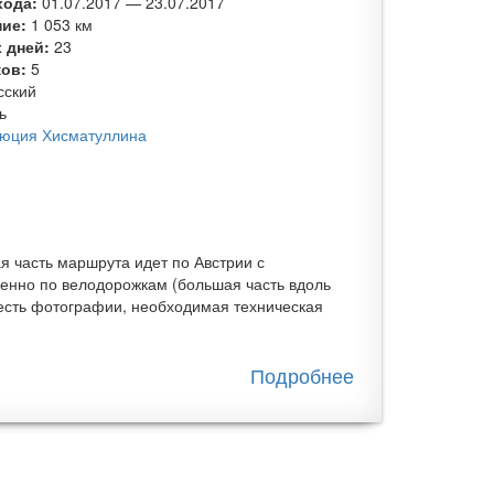
хода:
01.07.2017
—
23.07.2017
ние:
1 053 км
 дней:
23
ков:
5
сский
ь
юция Хисматуллина
я часть маршрута идет по Австрии с
нно по велодорожкам (большая часть вдоль
 есть фотографии, необходимая техническая
Подробнее
о
Велопоход
по
Австрии с
детьми