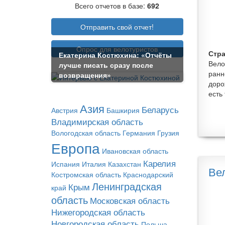
Всего отчетов в базе:
692
Отправить свой отчет!
Опрос для велотуристов
Стра
Екатерина Костюхина: «Отчёты
Вело
лучше писать сразу после
ранн
возвращения»
доро
есть 
Азия
Беларусь
Австрия
Башкирия
Владимирская область
Вологодская область
Германия
Грузия
Европа
Ивановская область
Карелия
Испания
Италия
Казахстан
Ве
Костромская область
Краснодарский
Ленинградская
Крым
край
область
Московская область
Нижегородская область
Новгородская область
Польша