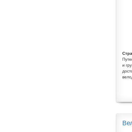
Стра
Путе
и гр
дост
вело
Ве