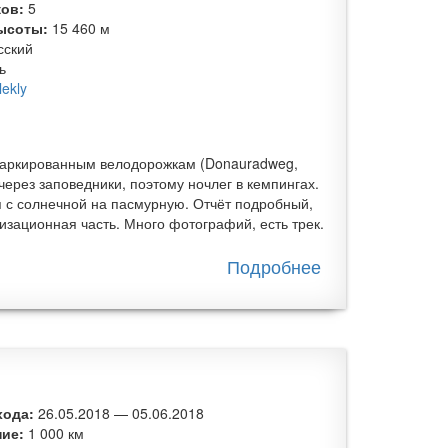
ков:
5
ысоты:
15 460 м
сский
ь
lekly
 маркированным велодорожкам (Donauradweg,
ерез заповедники, поэтому ночлег в кемпингах.
я с солнечной на пасмурную. Отчёт подробный,
зационная часть. Много фотографий, есть трек.
Подробнее
о
Велопоход
по Чехии и
Австрии
хода:
26.05.2018
—
05.06.2018
ние:
1 000 км