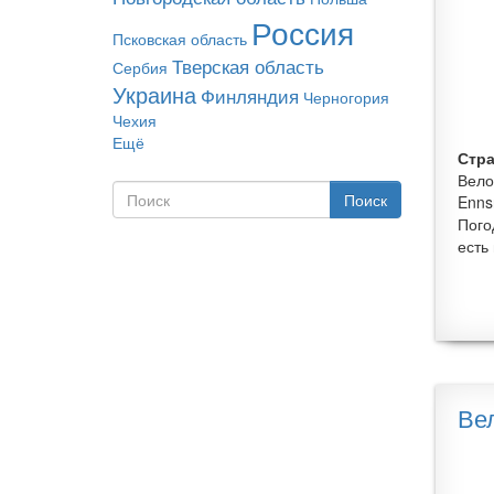
Россия
Псковская область
Тверская область
Сербия
Украина
Финляндия
Черногория
Чехия
Ещё
Стра
Вело
Поиск
Enns
Форма поиска
Пого
Поиск
есть
Ве