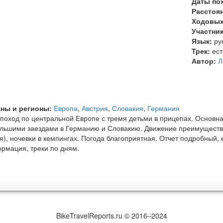
Даты по
Расстоя
Ходовых
Участни
Язык:
ру
Трек:
ест
Автор:
Л
ны и регионы:
Европа
,
Австрия
,
Словакия
,
Германия
поход по центральной Европе с тремя детьми в прицепах. Основна
льшими заездами в Германию и Словакию. Движение преимуществе
я), ночевки в кемпингах. Погода благоприятная. Отчет подробный,
рмация, треки по дням.
BikeTravelReports.ru © 2016–2024