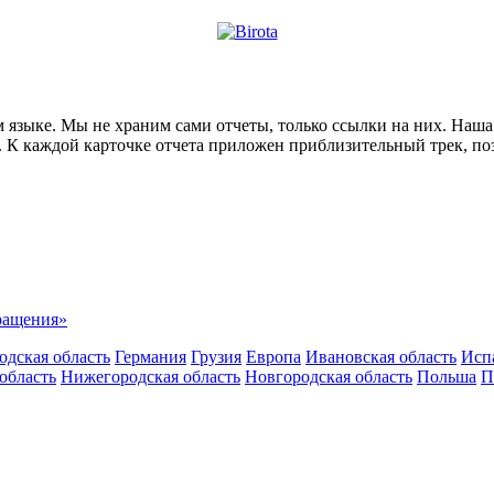
ском языке. Мы не храним сами отчеты, только ссылки на них. На
е. К каждой карточке отчета приложен приблизительный трек, п
вращения»
одская область
Германия
Грузия
Европа
Ивановская область
Исп
область
Нижегородская область
Новгородская область
Польша
П