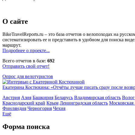
О сайте
BikeTravelReports.ru – это база отчетов о велопоходах на рус
систематизировать ее и представить в удобном для поиска вид
маршрут.
Подробнее о проекте...
Всего отчетов в базе:
692
Отправить свой отчет!
Опрос для велотуристов
Екатерина Костюхина: «Отчёты лучше писать сразу после воз
Австрия
Азия
Башкирия
Беларусь
Владимирская область
Волог
Краснодарский край
Крым
Ленинградская область
Московская 
Финляндия
Черногория
Чехия
Ещё
Форма поиска