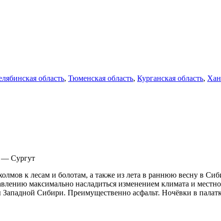
елябинская область
,
Тюменская область
,
Курганская область
,
Хан
 — Сургут
холмов к лесам и болотам, а также из лета в раннюю весну в Си
равлению максимально насладиться изменением климата и местно
Западной Сибири. Преимущественно асфальт. Ночёвки в палатке