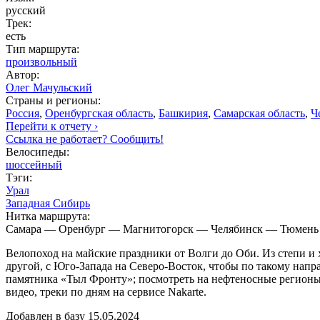
русский
Трек:
есть
Тип маршрута:
произвольный
Автор:
Олег Мачульский
Страны и регионы:
Россия
,
Оренбургская область
,
Башкирия
,
Самарская область
,
Ч
Перейти к отчету ›
Ссылка не работает? Сообщить!
Велосипеды:
шоссейный
Тэги:
Урал
Западная Сибирь
Нитка маршрута:
Самара — Оренбург — Магнитогорск — Челябинск — Тюмень
Велопоход на майские праздники от Волги до Оби. Из степи и 
другой, с Юго-Запада на Северо-Восток, чтобы по такому нап
памятника «Тыл Фронту»; посмотреть на нефтеносные регионы 
видео, треки по дням на сервисе Nakarte.
Добавлен в базу 15.05.2024