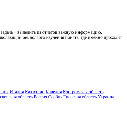
ша задача – выделить из отчетов важную информацию,
озволяющий без долгого изучения понять, где именно проходит
ания
Италия
Казахстан
Карелия
Костромская область
сковская область
Россия
Сербия
Тверская область
Украина