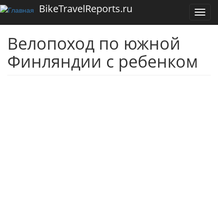
Перейти к основному содержанию
BikeTravelReports.ru
Toggl
navig
Велопоход по южной
Финляндии с ребенком