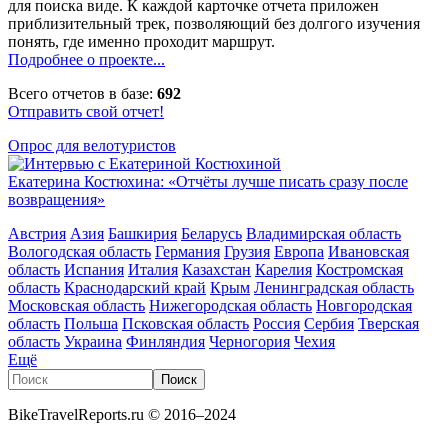
для поиска виде. К каждой карточке отчета приложен
приблизительный трек, позволяющий без долгого изучения
понять, где именно проходит маршрут.
Подробнее о проекте...
Всего отчетов в базе:
692
Отправить свой отчет!
Опрос для велотуристов
Екатерина Костюхина: «Отчёты лучше писать сразу после
возвращения»
Австрия
Азия
Башкирия
Беларусь
Владимирская область
Вологодская область
Германия
Грузия
Европа
Ивановская
область
Испания
Италия
Казахстан
Карелия
Костромская
область
Краснодарский край
Крым
Ленинградская область
Московская область
Нижегородская область
Новгородская
область
Польша
Псковская область
Россия
Сербия
Тверская
область
Украина
Финляндия
Черногория
Чехия
Ещё
Поиск
Форма поиска
Поиск
BikeTravelReports.ru © 2016–2024