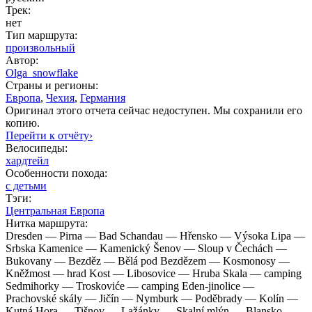
Трек:
нет
Тип маршрута:
произвольный
Автор:
Olga_snowflake
Страны и регионы:
Европа
,
Чехия
,
Германия
Оригинал этого отчета сейчас недоступен. Мы сохранили его
копию.
Перейти к отчёту›
Велосипеды:
хардтейл
Особенности похода:
с детьми
Тэги:
Центральная Европа
Нитка маршрута:
Dresden — Pirna — Bad Schandau — Hřensko — Výsoka Lipa —
Srbska Kamenice — Kamenický Šenov — Sloup v Čechách —
Bukovany — Bezděz — Bělá pod Bezdězem — Kosmonosy —
Kněžmost — hrad Kost — Libosovice — Hruba Skala — camping
Sedmihorky — Troskoviće — camping Eden-jinolice —
Prachovské skály — Jičín — Nymburk — Poděbrady — Kolín —
Kutná Hora — Tišnov — Lažánky — Skalní mlýn — Blansko —