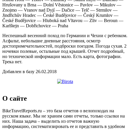
Hrušovany u Brna — Dolní Věstonice — Pavlov — Mikulov —
Znojmo — Vranov nad Dyjí — Dačice — Telč — Strmilov —
Jindřichův Hradec — České Budějovice — Český Krumlov —
České Budějovice — Hluboká nad Vltavou — Zliv — Beroun —
Karlštejn — Dobřichovice — Praha
Неспешный весенний поход по Германии и Чехии с ребенком.
Асфальт, небольшие дневные расстояния, осмотр
достопримечательностей, подброски поездом. Погода сухая. 2
ночевки полевые, остальные под крышей. Отчет подробный,
но технической информации мало. Есть карта, фотографии.
Трека нет.
Добавлен в базу 26.02.2018
О сайте
BikeTravelReports.ru – это база отчетов о велопоходах на
русском языке. Мы не храним сами отчеты, только ссылки на
них. Наша задача – выделить из отчетов важную
информацию, систематизировать ее и представить в удобном